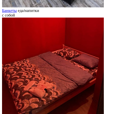
Банкеты
еда/напитки
с собой