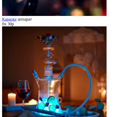
Караоке
аппарат
fix 30р