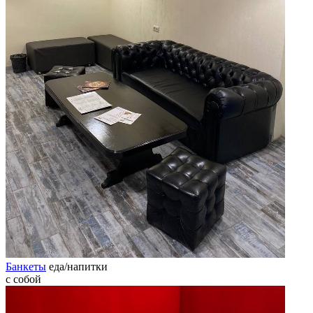
Банкеты
еда/напитки
с собой