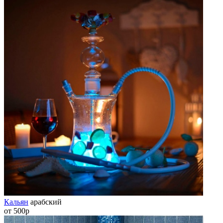
Кальян
арабский
от 500р