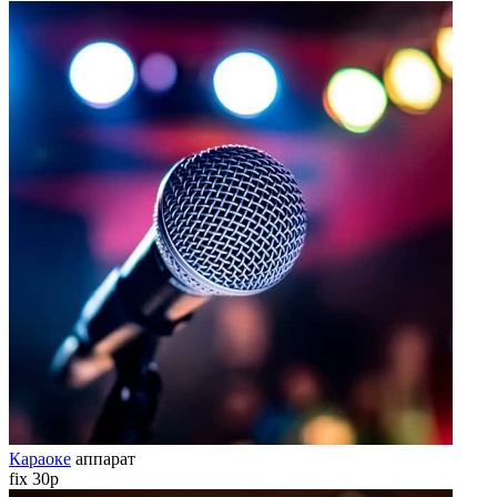
Караоке
аппарат
fix 30р