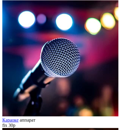
Караоке
аппарат
fix 30р