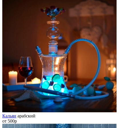
Кальян
арабский
от 500р