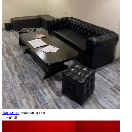
Банкеты
еда/напитки
с собой